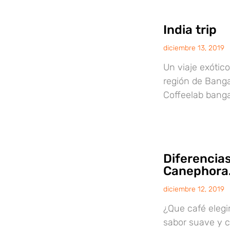
India trip
diciembre 13, 2019
Un viaje exótico
región de Banga
Coffeelab bangal
Diferencias
Canephora
diciembre 12, 2019
¿Que café elegi
sabor suave y c