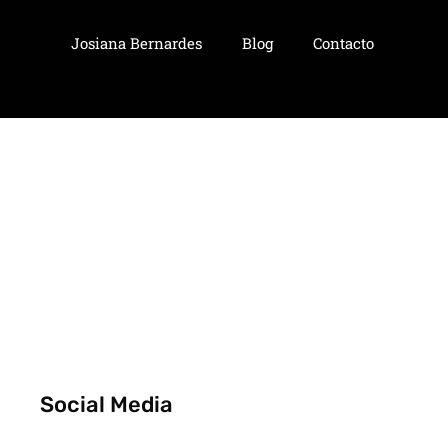
Josiana Bernardes
Blog
Contacto
Social Media
F
I
Y
T