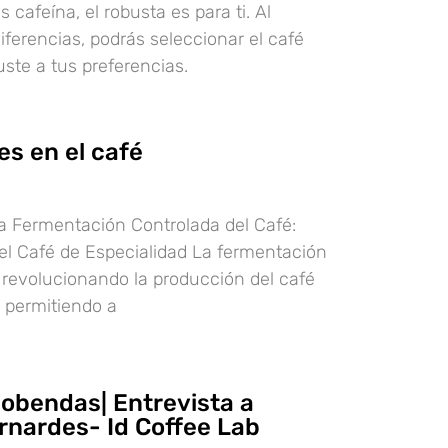
 cafeína, el robusta es para ti. Al
iferencias, podrás seleccionar el café
uste a tus preferencias.
es en el café
a Fermentación Controlada del Café:
l Café de Especialidad La fermentación
 revolucionando la producción del café
, permitiendo a
cobendas| Entrevista a
rnardes- Id Coffee Lab