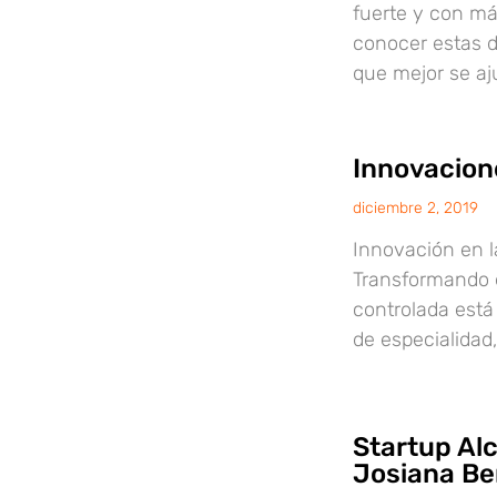
fuerte y con más
conocer estas d
que mejor se aj
Innovacion
diciembre 2, 2019
Innovación en l
Transformando e
controlada está
de especialidad
Startup Al
Josiana Be