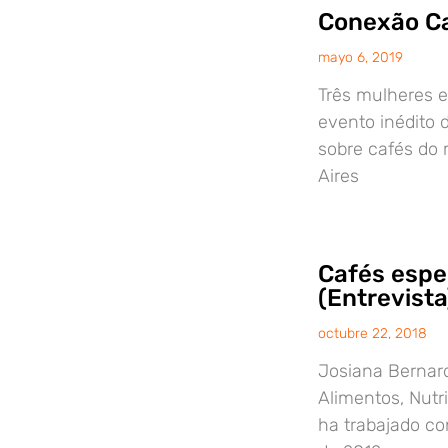
Conexão Ca
mayo 6, 2019
Três mulheres 
evento inédito 
sobre cafés do
Aires
Cafés espe
(Entrevista
octubre 22, 2018
Josiana Bernar
Alimentos, Nutri
ha trabajado con