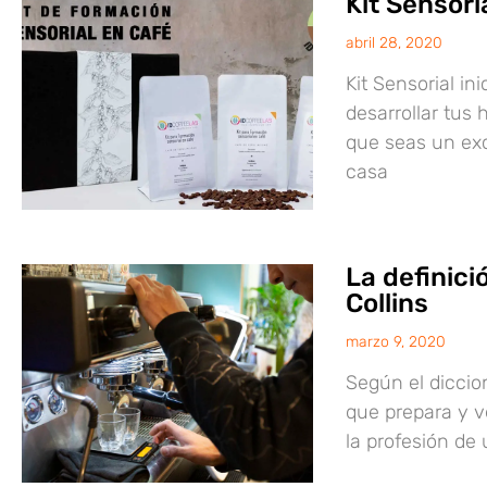
Kit Sensori
abril 28, 2020
Kit Sensorial in
desarrollar tus 
que seas un exc
casa
La definici
Collins
marzo 9, 2020
Según el diccion
que prepara y v
la profesión de 