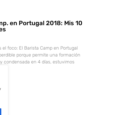
mp. en Portugal 2018: Mis 10
es
8
 el foco: El Barista Camp en Portugal
perdible porque permite una formación
 y condensada en 4 días, estuvimos
y