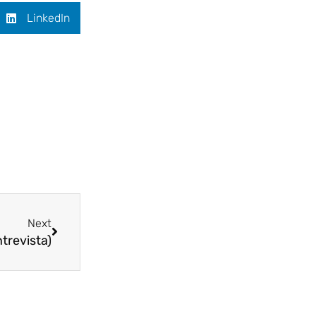
LinkedIn
Siguiente
Next
trevista)