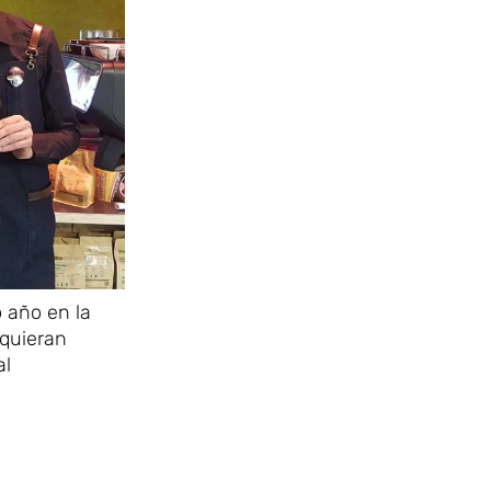
 año en la
 quieran
al