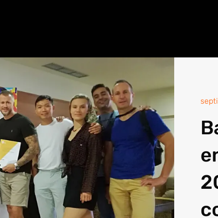
sept
B
e
2
c