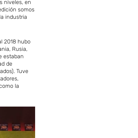
s niveles, en
edición somos
a industria
al 2018 hubo
nia, Rusia,
e estaban
ad de
rados). Tuve
tadores,
 como la