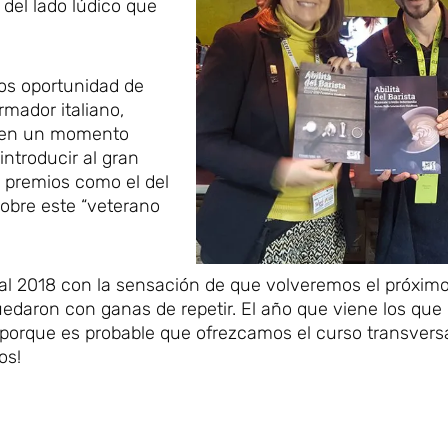
del lado lúdico que
mos oportunidad de
ormador italiano,
ó en un momento
introducir al gran
os premios como el del
sobre este “veterano
al 2018 con la sensación de que volveremos el próximo
edaron con ganas de repetir. El año que viene los que
porque es probable que ofrezcamos el curso transvers
os!