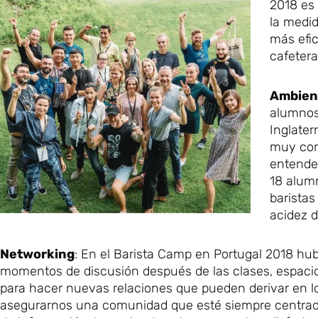
2018 es 
la medi
más efic
cafetera
Ambien
alumnos 
Inglate
muy con
entender
18 alumn
baristas
acidez d
Networking
: En el Barista Camp en Portugal 2018 h
momentos de discusión después de las clases, espacio
para hacer nuevas relaciones que pueden derivar en lo
asegurarnos una comunidad que esté siempre centrad