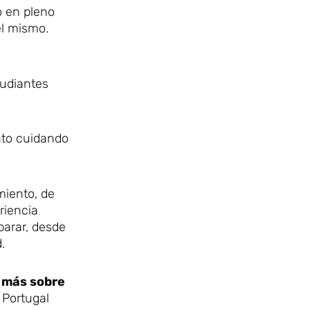
o en pleno
el mismo.
tudiantes
nto cuidando
miento, de
riencia
parar, desde
.
 más sobre
 Portugal